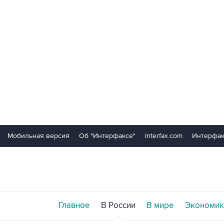
Мобильная версия
Об "Интерфаксе"
Interfax.com
Интерфак
Главное
В России
В мире
Экономик