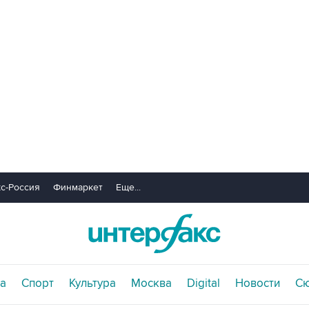
с-Россия
Финмаркет
Еще...
а
Спорт
Культура
Москва
Digital
Новости
С