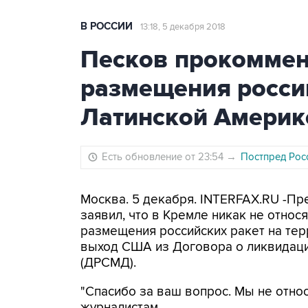
В РОССИИ
13:18, 5 декабря 2018
Песков прокоммен
размещения россий
Латинской Америк
Есть обновление от 23:54
→
Постпред Рос
Москва. 5 декабря. INTERFAX.RU -П
заявил, что в Кремле никак не относ
размещения российских ракет на тер
выход США из Договора о ликвидаци
(ДРСМД).
"Спасибо за ваш вопрос. Мы не относ
журналистам.