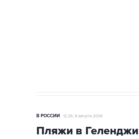
ФСБ сообщила о задержании в 
теракт на объекте Росгвардии
Беспилотные технологии и ИИ н
агрокомплексов
Социальная реклама, АНО «Национальные приоритеты».
И
Кабмин РФ разрешил до 1 июля 
бензина Евро 2, Евро 3, Евро 4
В РОССИИ
12:26, 8 августа 2026
Пляжи в Геленджи