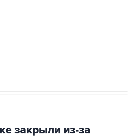
Приморье подростков, готовивших
а службе у электросетевых объектов и
НН 7725383515 Erid: F7NfYUJCUneVdwcydK6A
2027 года импорт, выпуск и обращение
ке закрыли из-за