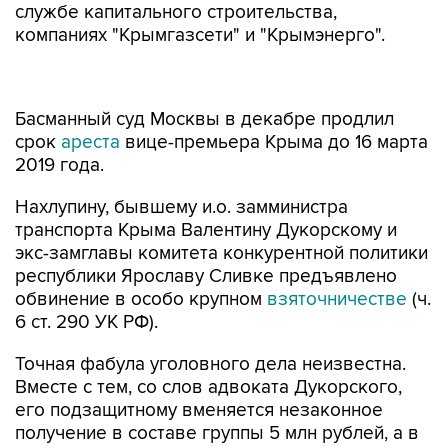
службе капитального строительства,
компаниях "Крымгазсети" и "Крымэнерго".
Басманный суд Москвы в декабре продлил
срок
ареста
вице-премьера Крыма до 16 марта
2019 года.
Нахлупину, бывшему и.о. замминистра
транспорта Крыма Валентину Дукорскому и
экс-замглавы комитета конкурентной политики
республики Ярославу Сливке предъявлено
обвинение в особо крупном
взяточничестве
(ч.
6 ст. 290 УК РФ).
Точная фабула уголовного дела неизвестна.
Вместе с тем, со слов адвоката Дукорского,
его подзащитному вменяется незаконное
получение в составе группы 5 млн рублей, а в
материалах дела Нахлупина говорилось, что
крымский вице-премьер "обвиняется в