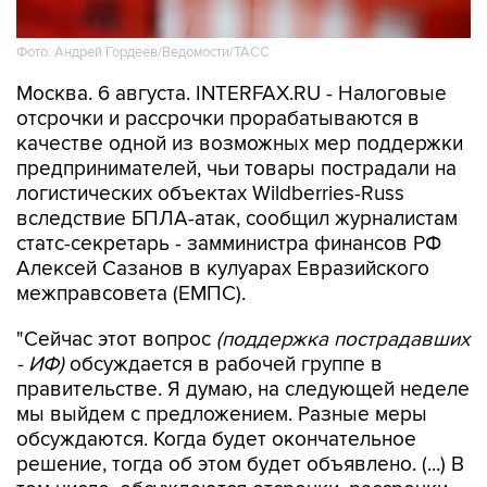
Фото: Андрей Гордеев/Ведомости/ТАСС
Москва. 6 августа. INTERFAX.RU - Налоговые
отсрочки и рассрочки прорабатываются в
качестве одной из возможных мер поддержки
предпринимателей, чьи товары пострадали на
логистических объектах Wildberries-Russ
вследствие БПЛА-атак, сообщил журналистам
статс-секретарь - замминистра финансов РФ
Алексей Сазанов в кулуарах Евразийского
межправсовета (ЕМПС).
"Сейчас этот вопрос
(поддержка пострадавших
- ИФ)
обсуждается в рабочей группе в
правительстве. Я думаю, на следующей неделе
мы выйдем с предложением. Разные меры
обсуждаются. Когда будет окончательное
решение, тогда об этом будет объявлено. (...) В
том числе, обсуждаются отсрочки, рассрочки
по налогам", - сказал он.