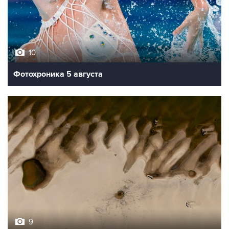
10
Фотохроника 5 августа
9
Обмеление Дуная