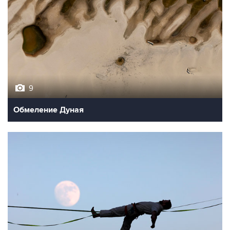
9
Обмеление Дуная