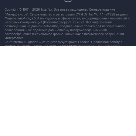
Copyright © 1991—2026 Interfax. Все права защищены. Сетевое издание
"Интерфакс.ру". Свидетельство о регистрации СМИ ЭЛ № ФС 77 - 84928 выдано
Федеральной службой по надзору в сфере связи, информационных технологий и
массовых коммуникаций (Роскомнадзор) 21.03.2023. Вся информация,
размещенная на данном веб-сайте, предназначена только для персонального
пользования и не подлежит дальнейшему воспроизведению и/или
распространению в какой-либо форме, иначе как с письменного разрешения
Интерфакса.
Сайт Interfax.ru (далее – сайт) использует файлы cookie. Продолжая работу с
сайтом, Вы соглашаетесь на сбор и последующую
обработку файлов cookie
.
Адрес: Россия, 127006, Москва, 1-я Тверская-Ямская улица, дом 2, стр.1, тел.:
+7 (499) 250-98-40
, факс:
+7 (499) 250-97-27
Продукты информационной группы
"Интерфакс"
Информация о компаниях, товарах и людях
СПАРК
X-Compliance
СКАУТ
Маркер
АСТРА
Новости и рынки
Новости "Интерфакса"
СКАН
RUDATA