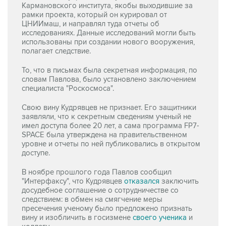
Кармановского института, якобы выходившие за
рамки проекта, который он курировал от
ЦНИИмаш, и направлял туда отчеты об
исследованиях. Данные исследований могли быть
использованы при создании нового вооружения,
полагает следствие.
То, что в письмах была секретная информация, по
словам Павлова, было установлено заключением
специалиста "Роскосмоса".
Свою вину Кудрявцев не признает. Его защитники
заявляли, что к секретным сведениям ученый не
имел доступа более 20 лет, а сама программа FP7-
SPACE была утверждена на правительственном
уровне и отчеты по ней публиковались в открытом
доступе.
В ноябре прошлого года Павлов сообщил
"Интерфаксу", что Кудрявцев
отказался
заключить
досудебное соглашение о сотрудничестве со
следствием: в обмен на смягчение меры
пресечения ученому было предложено признать
вину и изобличить в госизмене
своего ученика
и