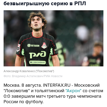
безвыигрышную серию в РПЛ
Александр Коваленко ("Локомотив")
Фото: Владимир Астапкович/РИА Новости
Москва. 8 августа. INTERFAX.RU - Московский
"Локомотив" и тольяттинский
"Акрон"
со счетом
0:0 завершили матч третьего тура чемпионата
России по футболу.