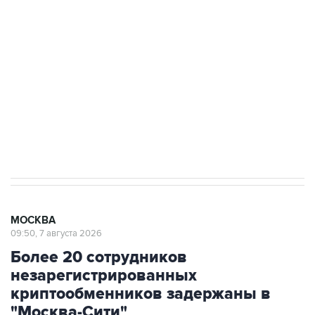
Как российские медицинские технологии
выходят на мировые рынки
Социальная реклама, АНО «Национальные приоритеты».
ИНН 7725383515 Erid: F7NfYUJCUneVdTRF8PRs
Аксенов сообщил о четвертом погибшем в
результате атаки ВСУ на Крым
МОСКВА
09:50, 7 августа 2026
Более 20 сотрудников
незарегистрированных
криптообменников задержаны в
"Москва-Сити"
Через эти обменники украинские колл-центры