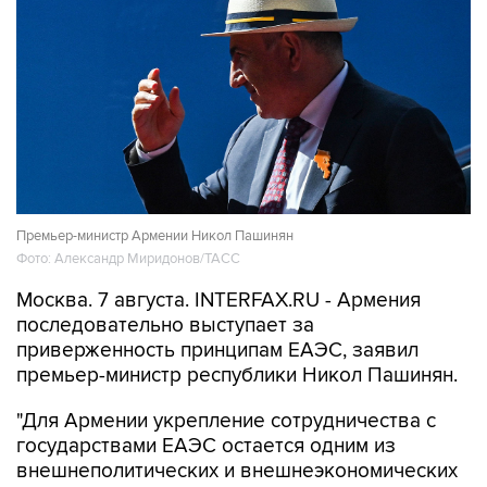
Премьер-министр Армении Никол Пашинян
Фото: Александр Миридонов/ТАСС
Москва. 7 августа. INTERFAX.RU - Армения
последовательно выступает за
приверженность принципам ЕАЭС, заявил
премьер-министр республики Никол Пашинян.
"Для Армении укрепление сотрудничества с
государствами ЕАЭС остается одним из
внешнеполитических и внешнеэкономических
приоритетов. Этот подход найдет свое
отражение и в программе нового