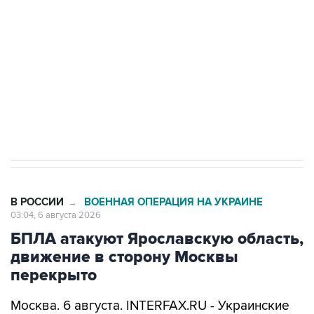
Как российские медицинские технологии
выходят на мировые рынки
Социальная реклама, АНО «Национальные приоритеты».
ИНН 7725383515 Erid: F7NfYUJCUneVdTRF8PRs
Трамп заявил, что переговоры с Ираном
начнутся в понедельник
В РОССИИ
ВОЕННАЯ ОПЕРАЦИЯ НА УКРАИНЕ
→
03:04, 6 августа 2026
БПЛА атакуют Ярославскую область,
движение в сторону Москвы
перекрыто
Москва. 6 августа. INTERFAX.RU - Украинские