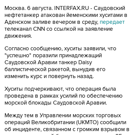
нефтетанкер атакован йеменскими хуситами в
Аденском заливе вечером в среду,
передает
телеканал CNN со ссылкой на заявление
движения.
Согласно сообщению, хуситы заявили, что
"успешно" поразили принадлежащий
Саудовской Аравии танкер Daisy
баллистической ракетой, вынудив его
изменить курс и повернуть назад.
Хуситы подчеркивают, что операция была
проведена в рамках усилий по обеспечению
морской блокады Саудовской Аравии.
Между тем в Управлении морских торговых
операций Великобритании (UKMTO) сообщили
об инциденте, связанном с громким взрывом в
непосредственной близости от танкера в 95
морских милях к юго-востоку от Адена в