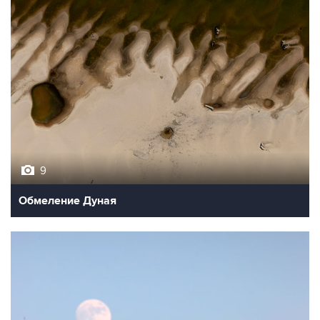
9
Обмеление Дуная