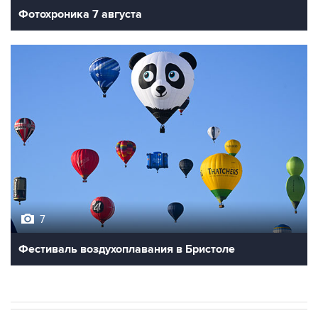
Фотохроника 7 августа
7
Фестиваль воздухоплавания в Бристоле