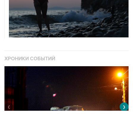
ХРОНИКИ СОБЫТИЙ
❮
❯