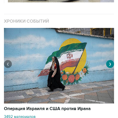
ХРОНИКИ СОБЫТИЙ
❮
❯
В
Операция Израиля и США против Ирана
1
3492 материалов