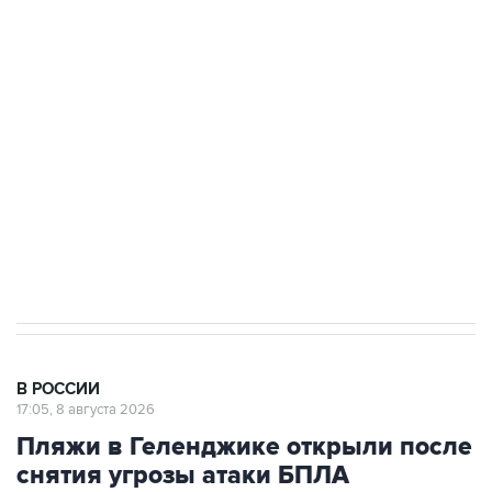
Беспилотные технологии и ИИ на службе у
электросетевых объектов и агрокомплексов
Социальная реклама, АНО «Национальные приоритеты».
ИНН 7725383515 Erid: F7NfYUJCUneVdwcydK6A
Кабмин РФ разрешил до 1 июля 2027 года
импорт, выпуск и обращение бензина Евро 2,
Евро 3, Евро 4
В РОССИИ
17:05, 8 августа 2026
Пляжи в Геленджике открыли после
снятия угрозы атаки БПЛА
Москва. 8 августа. INTERFAX.RU - Власти