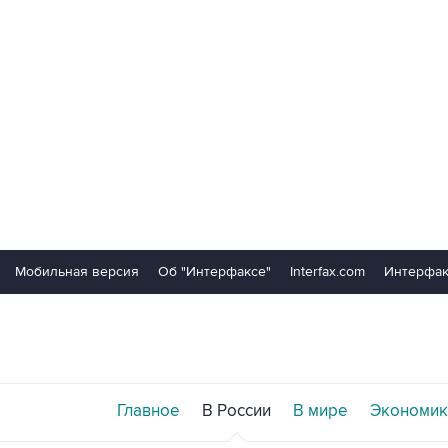
Мобильная версия
Об "Интерфаксе"
Interfax.com
Интерфак
Главное
В России
В мире
Экономик