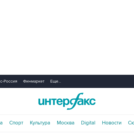
с-Россия
Финмаркет
Еще...
а
Спорт
Культура
Москва
Digital
Новости
С