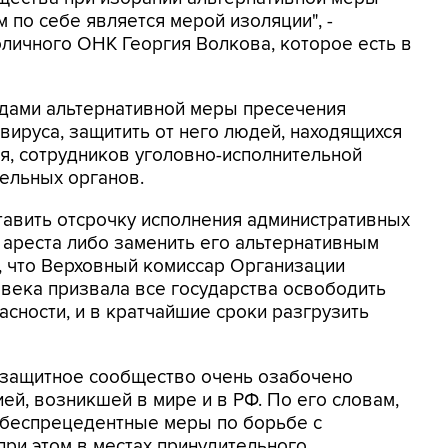
 по себе является мерой изоляции", -
оличного ОНК Георгия Волкова, которое есть в
удами альтернативной меры пресечения
вируса, защитить от него людей, находящихся
я, сотрудников уголовно-исполнительной
ельных органов.
тавить отсрочку исполнения административных
 ареста либо заменить его альтернативным
л, что Верховный комиссар Организации
века призвала все государства освободить
сности, и в кратчайшие сроки разгрузить
возащитное сообщество очень озабочено
ей, возникшей в мире и в РФ. По его словам,
 беспрецедентные меры по борьбе с
при этом в местах принудительного