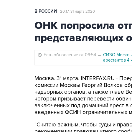
В РОССИИ
20:17, 31 марта 2020
ОНК попросила отп
представляющих о
Есть обновление от 06:54
→
СИЗО Москвы 
арестантов 4 
Москва. 31 марта. INTERFAX.RU - П
комиссии Москвы Георгий Волков об
надзорных органов, а также главе В
котором призывает перевести обвин
заключенных под домашний арест в с
введенных ФСИН ограничительных м
"Считаю важным, чтобы суды и прав
рекомендации правозащитного сообщ