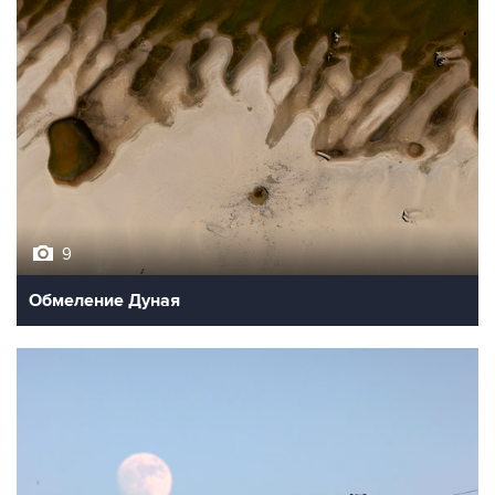
9
Обмеление Дуная