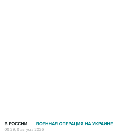
Промышленное предприятие в Самарской
области подверглось атаке БПЛА
Беспилотные технологии и ИИ на службе у
электросетевых объектов и агрокомплексов
Социальная реклама, АНО «Национальные приоритеты».
ИНН 7725383515 Erid: F7NfYUJCUneVdwcydK6A
Кабмин РФ разрешил до 1 июля 2027 года
импорт, выпуск и обращение бензина Евро 2,
Евро 3, Евро 4
В РОССИИ
ВОЕННАЯ ОПЕРАЦИЯ НА УКРАИНЕ
→
09:29, 9 августа 2026