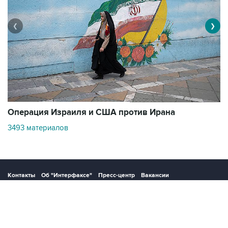
❮
❯
В
Операция Израиля и США против Ирана
1
3493 материалов
Контакты
Об "Интерфаксе"
Пресс-центр
Вакансии
Реклама на сайте
Мероприятия