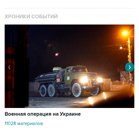
ХРОНИКИ СОБЫТИЙ
❮
❯
Военная операция на Украине
О
11028 материалов
3