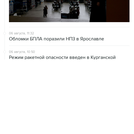
06 августа, 11:32
Обломки БПЛА поразили НПЗ в Ярославле
06 августа, 10:50
Режим ракетной опасности введен в Курганской
области
06 августа, 09:59
Количество сбитых на подлете к Москве БПЛА
выросло до восьми
06 августа, 09:49
ФСБ сообщила о задержании в Приморье подростков,
готовивших теракт на объекте Росгвардии
06 августа, 09:04
Минобороны сообщило о нейтрализации за ночь 605