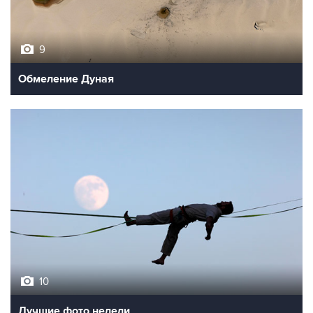
9
Обмеление Дуная
10
Лучшие фото недели