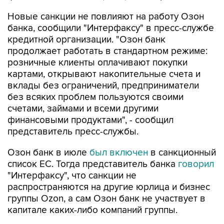
банка, сообщили "Интерфаксу" в пресс-службе
кредитной организации. "Озон банк
продолжает работать в стандартном режиме:
розничные клиенты оплачивают покупки
картами, открывают накопительные счета и
вклады без ограничений, предприниматели
без всяких проблем пользуются своими
счетами, займами и всеми другими
финансовыми продуктами", - сообщил
представитель пресс-службы.
Озон банк в июле
был включен
в санкционный
список ЕС. Тогда представитель банка
говорил
"Интерфаксу", что санкции не
распространяются на другие юрлица и бизнес
группы Ozon, а сам Озон банк не участвует в
капитале каких-либо компаний группы.
"У банка нет активов за рубежом, он не ведет
операции за пределами страны, своих