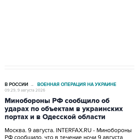
Беспилотные технологии и ИИ на службе у
электросетевых объектов и агрокомплексов
Социальная реклама, АНО «Национальные приоритеты».
ИНН 7725383515 Erid: F7NfYUJCUneVdwcydK6A
Кабмин РФ разрешил до 1 июля 2027 года
импорт, выпуск и обращение бензина Евро 2,
Евро 3, Евро 4
В РОССИИ
ВОЕННАЯ ОПЕРАЦИЯ НА УКРАИНЕ
→
09:29, 9 августа 2026
Минобороны РФ сообщило об
ударах по объектам в украинских
портах и в Одесской области
Москва. 9 августа. INTERFAX.RU - Минобороны
РФ сообщило, что в течение ночи 9 августа