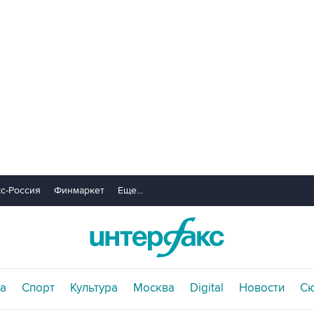
с-Россия
Финмаркет
Еще...
а
Спорт
Культура
Москва
Digital
Новости
С