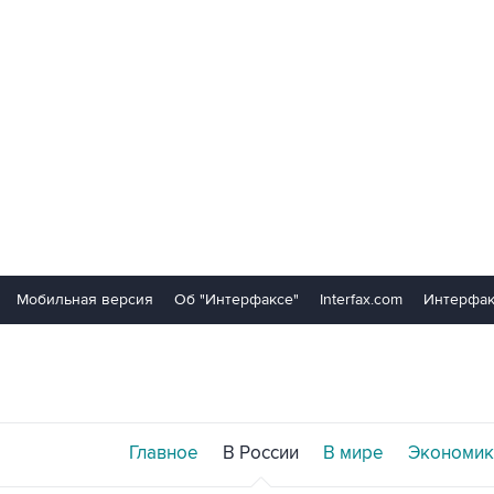
Мобильная версия
Об "Интерфаксе"
Interfax.com
Интерфак
Главное
В России
В мире
Экономик