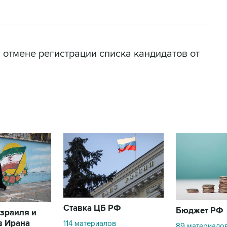
б отмене регистрации списка кандидатов от
Ставка ЦБ РФ
Бюджет РФ
зраиля и
в Ирана
114 материалов
89 материало