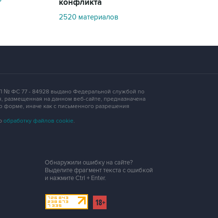
конфликта
294 материало
2520 материалов
 ЭЛ № ФС 77 - 84928 выдано Федеральной службой по
, размещенная на данном веб-сайте, предназначена
о форме, иначе как с письменного разрешения
ую
обработку файлов cookie
.
Обнаружили ошибку на сайте?
Выделите фрагмент текста с ошибкой
и нажмите
Ctrl + Enter
.