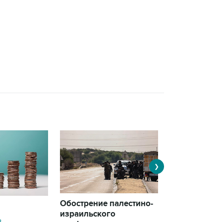
❯
Обострение палестино-
Нападения в
израильского
вузах
в