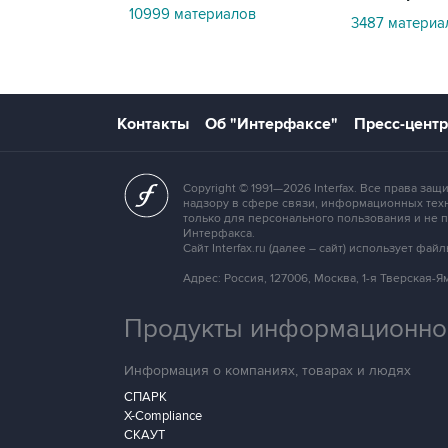
10999 материалов
3487 материа
Контакты
Об "Интерфаксе"
Пресс-центр
Copyright © 1991—2026 Interfax. Все права з
надзору в сфере связи, информационных техн
только для персонального пользования и не
Интерфакса.
Сайт Interfax.ru (далее – сайт) использует ф
Адрес: Россия, 127006, Москва, 1-я Тверская-Ямс
Продукты информационной
Информация о компаниях, товарах и людях
СПАРК
X-Compliance
СКАУТ