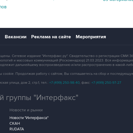
лов
Вакансии
Реклама на сайте
Мероприятия
ащищены. Сетевое издание "Интерфакс.ру". Свидетельство о регистрации СМИ
ологий и массовых коммуникаций (Роскомнадзор) 21.03.2023. Вся информация
 подлежит дальнейшему воспроизведению и/или распространению в какой-либ
айлы cookie. Продолжая работу с сайтом, Вы соглашаетесь на сбор и последующ
кая улица, дом 2, стр.1, тел.:
+7 (499) 250-98-40
, факс:
+7 (499) 250-97-27
 группы "Интерфакс"
Новости и рынки
Новости "Интерфакса"
СКАН
RUDATA