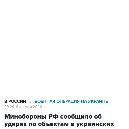
Беспилотные технологии и ИИ на службе у
электросетевых объектов и агрокомплексов
Социальная реклама, АНО «Национальные приоритеты».
ИНН 7725383515 Erid: F7NfYUJCUneVdwcydK6A
Кабмин РФ разрешил до 1 июля 2027 года
импорт, выпуск и обращение бензина Евро 2,
Евро 3, Евро 4
В РОССИИ
ВОЕННАЯ ОПЕРАЦИЯ НА УКРАИНЕ
→
09:29, 9 августа 2026
Минобороны РФ сообщило об
ударах по объектам в украинских
портах и в Одесской области