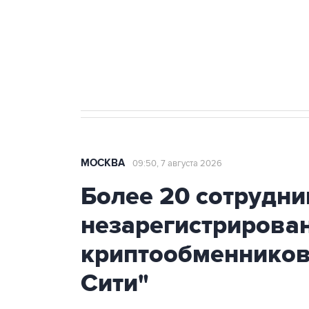
Социальная реклама, АНО «Национальные приоритеты».
И
Аксенов сообщил о четвертом п
Крым
МОСКВА
09:50, 7 августа 2026
Более 20 сотрудни
незарегистрирова
криптообменников
Сити"