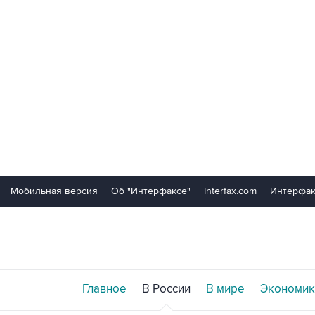
Мобильная версия
Об "Интерфаксе"
Interfax.com
Интерфак
Главное
В России
В мире
Экономик