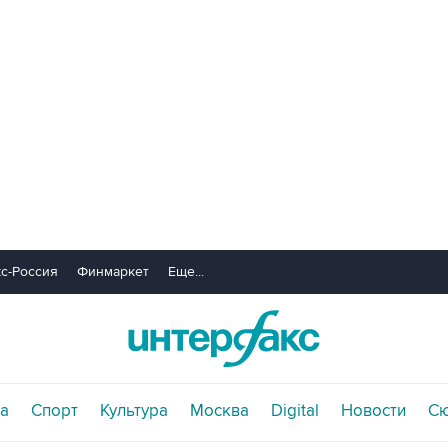
с-Россия
Финмаркет
Еще...
а
Спорт
Культура
Москва
Digital
Новости
С