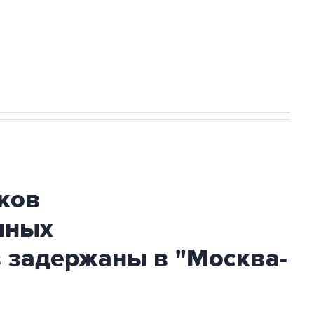
НН 7725383515 Erid: F7NfYUJCUneVdwcydK6A
огибшем в результате атаки ВСУ на
ков
нных
 задержаны в "Москва-