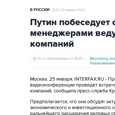
В РОССИИ
12:17, 25 января 2022
Путин побеседует о
менеджерами веду
компаний
Есть обновление от 14:39
→
Bloomberg ан
бизнесменам
Москва. 25 января. INTERFAX.RU - П
видеоконференции проведет встречу
компаний, сообщила пресс-служба Кр
Предполагается, что они обсудят ак
экономического и инвестиционного с
дальнейшего расширения деловых св