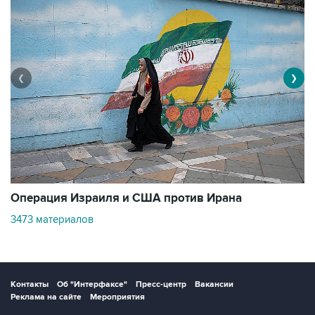
❮
❯
В
Операция Израиля и США против Ирана
1
3473 материалов
Контакты
Об "Интерфаксе"
Пресс-центр
Вакансии
Реклама на сайте
Мероприятия