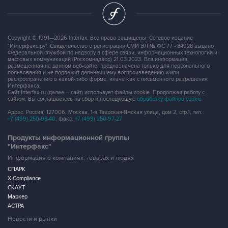
Copyright © 1991—2026 Interfax. Все права защищены. Сетевое издание
"Интерфакс.ру". Свидетельство о регистрации СМИ ЭЛ № ФС 77 - 84928 выдано
Федеральной службой по надзору в сфере связи, информационных технологий и
массовых коммуникаций (Роскомнадзор) 21.03.2023. Вся информация,
размещенная на данном веб-сайте, предназначена только для персонального
пользования и не подлежит дальнейшему воспроизведению и/или
распространению в какой-либо форме, иначе как с письменного разрешения
Интерфакса.
Сайт Interfax.ru (далее – сайт) использует файлы cookie. Продолжая работу с
сайтом, Вы соглашаетесь на сбор и последующую
обработку файлов cookie
.
Адрес: Россия, 127006, Москва, 1-я Тверская-Ямская улица, дом 2, стр.1, тел.:
+7 (499) 250-98-40
, факс:
+7 (499) 250-97-27
Продукты информационной группы
"Интерфакс"
Информация о компаниях, товарах и людях
СПАРК
X-Compliance
СКАУТ
Маркер
АСТРА
Новости и рынки