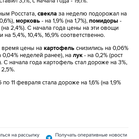
ставил 3,1%, с начала года - 19,1%.
ным Росстата,
свекла
за неделю подорожал на
 0,6%),
морковь
- на 1,9% (на 1,7%),
помидоры
-
 (на 2,4%). С начала года цены на эти овощи
 на 5,4%, 10,4%, 16,9% соответственно.
е время цены на
картофель
снизились на 0,06%
а 0,04% неделей ранее), на
лук
- на 0,2% (рост
). С начала года картофель стал дороже на 3%,
 2,5%.
по 11 февраля стала дороже на 1,6% (на 1,9%
ться на рассылку
Получать оперативные новости