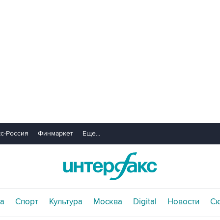
с-Россия
Финмаркет
Еще...
а
Спорт
Культура
Москва
Digital
Новости
С