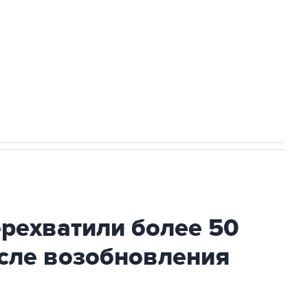
НН 7725383515 Erid: F7NfYUJCUneVdwcydK6A
2027 года импорт, выпуск и обращение
ехватили более 50
осле возобновления