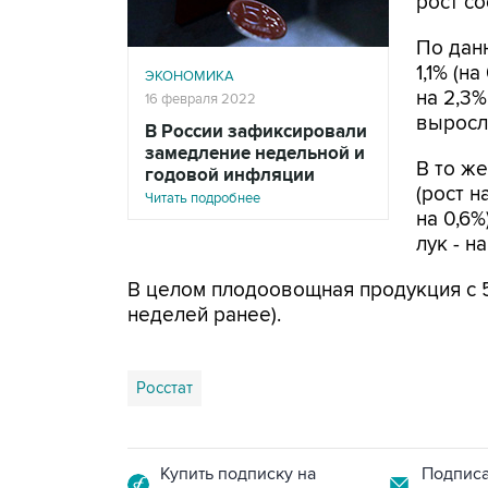
рост со
По дан
1,1% (на
ЭКОНОМИКА
на 2,3%
16 февраля 2022
выросли
В России зафиксировали
замедление недельной и
В то ж
годовой инфляции
(рост н
Читать подробнее
на 0,6%
лук - на
В целом плодоовощная продукция с 5 
неделей ранее).
Росстат
Купить подписку на
Подписа