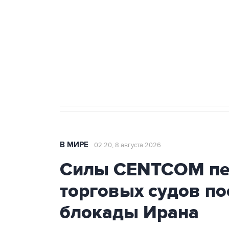
агрокомплексов
Социальная реклама, АНО «Национальные приоритеты».
И
Кабмин РФ разрешил до 1 июля 
бензина Евро 2, Евро 3, Евро 4
В МИРЕ
02:20, 8 августа 2026
Силы CENTCOM пер
торговых судов п
блокады Ирана