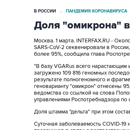
В РОССИИ
ПАНДЕМИЯ КОРОНАВИРУСА
→
Доля "омикрона" 
Москва. 1 марта. INTERFAX.RU - Окол
SARS-CoV-2 секвенировали в России,
более 95%, сообщила глава Роспотр
"В базу VGARus всего нарастающим и
загружено 109 816 геномных послед
результате полногеномного и фрагмент
геноварианту "омикрон" отнесены 95,
ведомства со ссылкой на слова Попо
управлениями Роспотребнадзора по 
Доля штамма "дельта" при этом соста
Суточная заболеваемость COVID-19 н