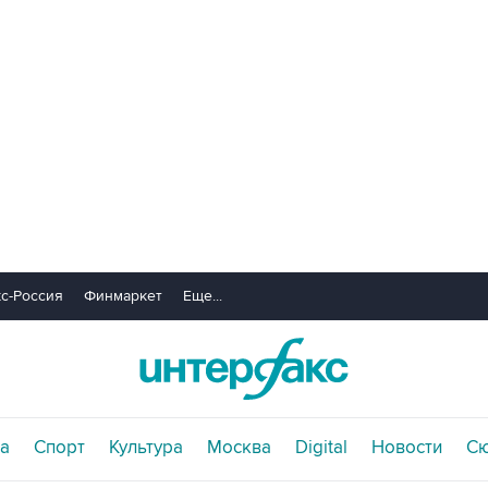
с-Россия
Финмаркет
Еще...
а
Спорт
Культура
Москва
Digital
Новости
С