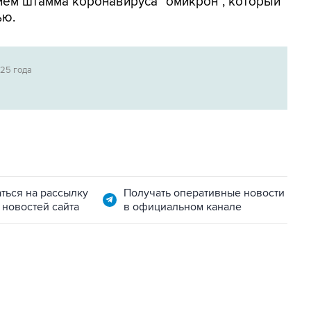
ием штамма коронавируса "омикрон", который
ью.
025 года
ться на рассылку
Получать оперативные новости
 новостей сайта
в официальном канале