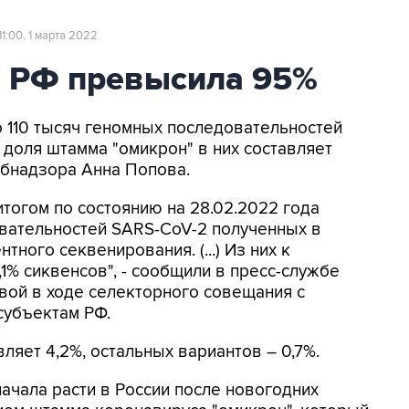
11:00, 1 марта 2022
в РФ превысила 95%
о 110 тысяч геномных последовательностей
 доля штамма "омикрон" в них составляет
ебнадзора Анна Попова.
тогом по состоянию на 28.02.2022 года
овательностей SARS-CoV-2 полученных в
ного секвенирования. (...) Из них к
1% сиквенсов", - сообщили в пресс-службе
вой в ходе селекторного совещания с
субъектам РФ.
вляет 4,2%, остальных вариантов – 0,7%.
ачала расти в России после новогодних