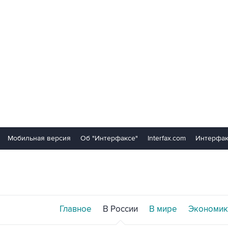
Мобильная версия
Об "Интерфаксе"
Interfax.com
Интерфак
Главное
В России
В мире
Экономик