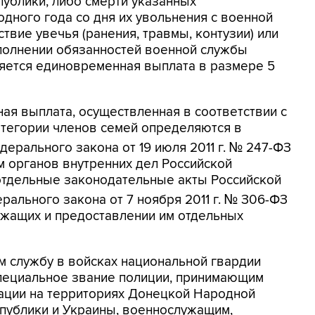
ублики, либо смерти указанных
одного года со дня их увольнения с военной
твие увечья (ранения, травмы, контузии) или
сполнении обязанностей военной службы
ляется единовременная выплата в размере 5
ая выплата, осуществленная в соответствии с
Категории членов семей определяются в
едерального закона от 19 июля 2011 г. № 247-ФЗ
м органов внутренних дел Российской
отдельные законодательные акты Российской
ерального закона от 7 ноября 2011 г. № З06-ФЗ
жащих и предоставлении им отдельных
м службу в войсках национальной гвардии
пециальное звание полиции, принимающим
рации на территориях Донецкой Народной
публики и Украины, военнослужащим,