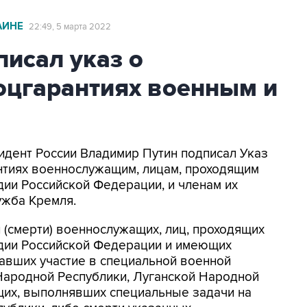
АИНЕ
22:49, 5 марта 2022
исал указ о
оцгарантиях военным и
зидент России Владимир Путин подписал Указ
нтиях военнослужащим, лицам, проходящим
дии Российской Федерации, и членам их
ужба Кремля.
и (смерти) военнослужащих, лиц, проходящих
рдии Российской Федерации и имеющих
авших участие в специальной военной
Народной Республики, Луганской Народной
щих, выполнявших специальные задачи на