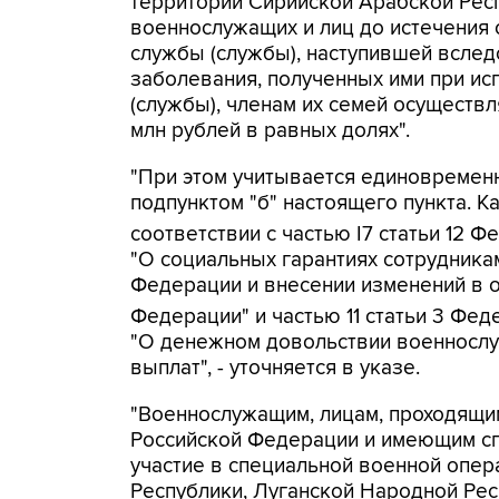
территории Сирийской Арабской Респ
военнослужащих и лиц до истечения 
службы (службы), наступившей вследс
заболевания, полученных ими при и
(службы), членам их семей осуществ
млн рублей в равных долях".
"При этом учитывается единовременн
подпунктом "б" настоящего пункта. 
соответствии с частью I7 статьи 12 Ф
"О социальных гарантиях сотрудника
Федерации и внесении изменений в 
Федерации" и частью 11 статьи 3 Фед
"О денежном довольствии военнослу
выплат", - уточняется в указе.
"Военнослужащим, лицам, проходящи
Российской Федерации и имеющим с
участие в специальной военной опе
Республики, Луганской Народной Рес