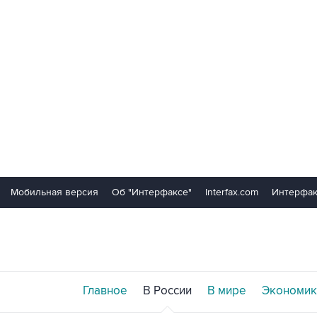
Мобильная версия
Об "Интерфаксе"
Interfax.com
Интерфак
Главное
В России
В мире
Экономик