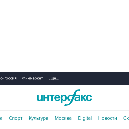
с-Россия
Финмаркет
Еще...
а
Спорт
Культура
Москва
Digital
Новости
С