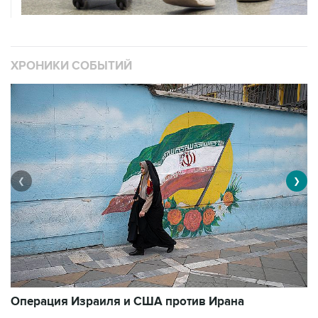
ХРОНИКИ СОБЫТИЙ
❮
❯
В
Операция Израиля и США против Ирана
11
3492 материалов