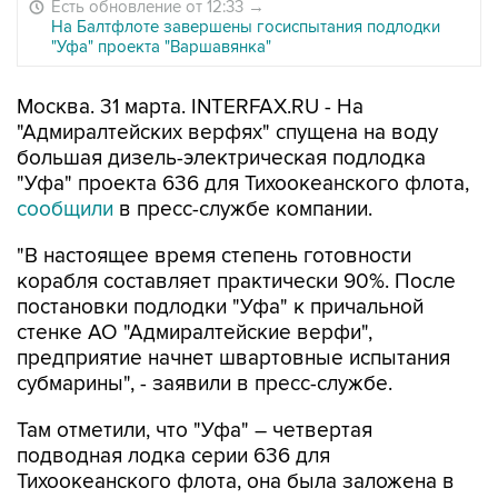
Есть обновление от 12:33
→
На Балтфлоте завершены госиспытания подлодки
"Уфа" проекта "Варшавянка"
Москва. 31 марта. INTERFAX.RU - На
"Адмиралтейских верфях" спущена на воду
большая дизель-электрическая подлодка
"Уфа" проекта 636 для Тихоокеанского флота,
сообщили
в пресс-службе компании.
"В настоящее время степень готовности
корабля составляет практически 90%. После
постановки подлодки "Уфа" к причальной
стенке АО "Адмиралтейские верфи",
предприятие начнет швартовные испытания
субмарины", - заявили в пресс-службе.
Там отметили, что "Уфа" – четвертая
подводная лодка серии 636 для
Тихоокеанского флота, она была заложена в