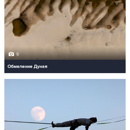
9
Обмеление Дуная