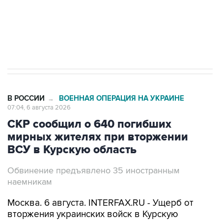
ИНН 7725383515 Erid: F7NfYUJCUneVdTRF8PRs
Трамп заявил, что переговоры с Ираном
начнутся в понедельник
В РОССИИ
ВОЕННАЯ ОПЕРАЦИЯ НА УКРАИНЕ
→
07:04, 6 августа 2026
СКР сообщил о 640 погибших
мирных жителях при вторжении
ВСУ в Курскую область
Обвинение предъявлено 35 иностранным
наемникам
Москва. 6 августа. INTERFAX.RU - Ущерб от
вторжения украинских войск в Курскую