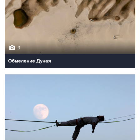
9
Обмеление Дуная