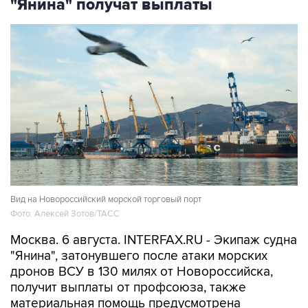
Вид на Новороссийский морской торговый порт
Фото: Алексей Зотов/ТАСС
Москва. 6 августа. INTERFAX.RU - Экипаж судна
"Янина", затонувшего после атаки морских
дронов ВСУ в 130 милях от Новороссийска,
получит выплаты от профсоюза, также
материальная помощь предусмотрена
коллективным договором между
судовладельцем и профсоюзной