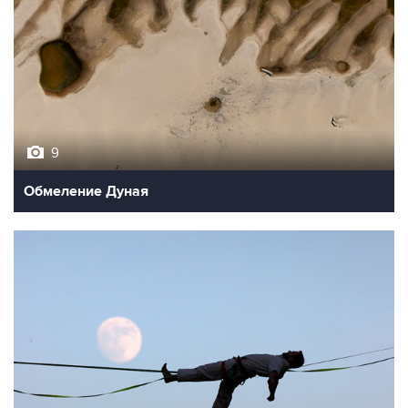
9
Обмеление Дуная