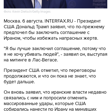
Фото: Kevin Dietsch/Getty Images
Москва. 6 августа. INTERFAX.RU - Президент
США Дональд Трамп заявил, что по-прежнему
предпочел бы заключить соглашение с
Ираном, чтобы избежать напрасных жертв.
"Я бы лучше заключил соглашение, потому что
я не хочу убивать людей", - заявил он, выступая
на митинге в Лас-Вегасе.
Президент США отметил, что переговоры
продолжаются, и что он пока не знает, что
будет дальше.
Он вновь заявил, что иранские власти недавно
связались с ним и попросили отменить
массированные удары, которые США
собирались нанести по Ирану на минувших
выходных. При этом Трамп обвинил Тегеран в
том, что они отрицают такой звонок.