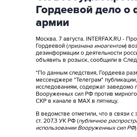
Гордеевой дело о 
армии
Москва. 7 августа. INTERFAX.RU - П
Гордеевой (
признана иноагентом
) во
дезинформации о деятельности росси
объявить в розыск, сообщили в След
"По данным следствия, Гордеева раз
мессенджере "Телеграм" публикации,
исследованиям, содержат заведомо
Вооруженных сил РФ против мирного 
СКР в канале в MAX в пятницу.
В ведомстве отметили, что в связи с 
ст. 207.3 УК РФ (
публичное распрост
использовании Вооруженных сил РФ
)