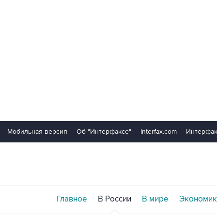
Мобильная версия
Об "Интерфаксе"
Interfax.com
Интерфак
Главное
В России
В мире
Экономик