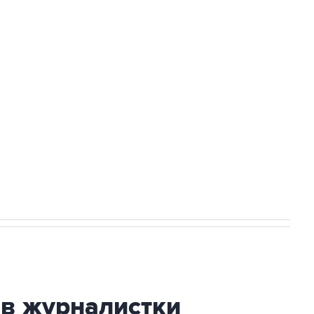
Приморье подростков, готовивших
а службе у электросетевых объектов и
НН 7725383515 Erid: F7NfYUJCUneVdwcydK6A
огибшем в результате атаки ВСУ на
ив журналистки