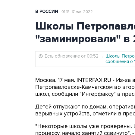
В РОССИИ
01:15, 17 мая 2022
Школы Петропавло
"заминировали" в 2
Есть обновление от 00:52
→
Школы Петроп
сообщения о 
Москва. 17 мая. INTERFAX.RU - Из-з
Петропавловске-Камчатском во вторн
школ, сообщили "Интерфаксу" в прес
Детей отпускают по домам, операти
взрывных устройств, отметили в прес
"Некоторые школы уже проверены. 
процессу, начало занятий сдвинуто", 