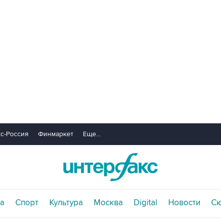
с-Россия
Финмаркет
Еще...
а
Спорт
Культура
Москва
Digital
Новости
С