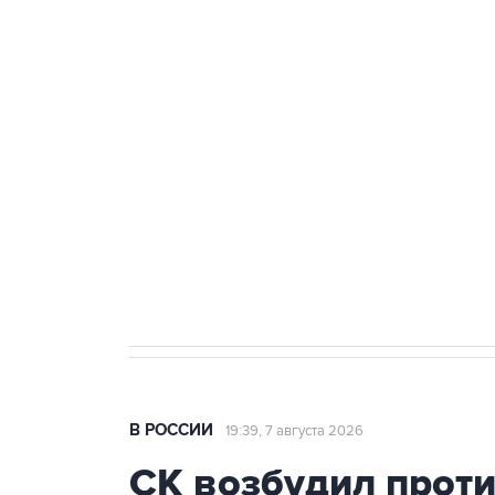
ФСБ сообщила о задержании в 
теракт на объекте Росгвардии
Беспилотные технологии и ИИ н
агрокомплексов
Социальная реклама, АНО «Национальные приоритеты».
И
Аксенов сообщил о четвертом п
Крым
В РОССИИ
19:39, 7 августа 2026
СК возбудил прот