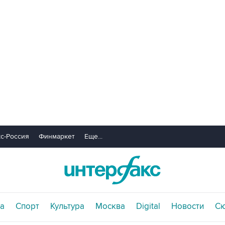
с-Россия
Финмаркет
Еще...
а
Спорт
Культура
Москва
Digital
Новости
С