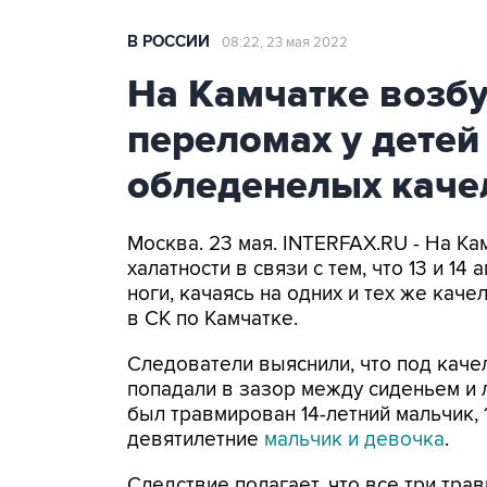
В РОССИИ
08:22, 23 мая 2022
На Камчатке возбу
переломах у детей 
обледенелых каче
Москва. 23 мая. INTERFAX.RU - На К
халатности в связи с тем, что 13 и 1
ноги, качаясь на одних и тех же кач
в СК по Камчатке.
Следователи выяснили, что под каче
попадали в зазор между сиденьем и л
был травмирован 14-летний мальчик, 1
девятилетние
мальчик и девочка
.
Следствие полагает, что все три тра