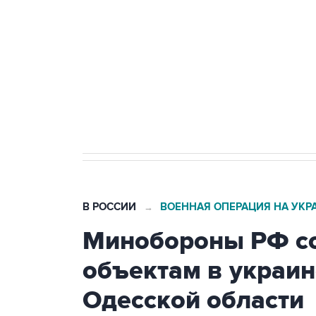
Беспилотные технологии и ИИ н
агрокомплексов
Социальная реклама, АНО «Национальные приоритеты».
И
Кабмин РФ разрешил до 1 июля 
бензина Евро 2, Евро 3, Евро 4
В РОССИИ
ВОЕННАЯ ОПЕРАЦИЯ НА УКР
→
Минобороны РФ со
объектам в украин
Одесской области