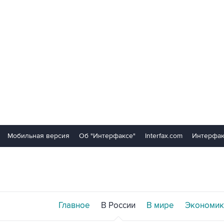
Мобильная версия
Об "Интерфаксе"
Interfax.com
Интерфак
Главное
В России
В мире
Экономик