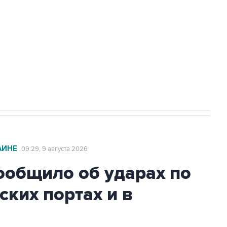
а службе у электросетевых объектов и
НН 7725383515 Erid: F7NfYUJCUneVdwcydK6A
2027 года импорт, выпуск и обращение
АИНЕ
09:29, 9 августа 2026
общило об ударах по
ских портах и в