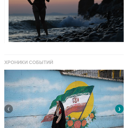
ХРОНИКИ СОБЫТИЙ
❮
❯