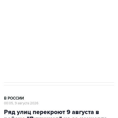
Промышленное предприятие в Самарской
области подверглось атаке БПЛА
Беспилотные технологии и ИИ на службе у
электросетевых объектов и агрокомплексов
Социальная реклама, АНО «Национальные приоритеты».
ИНН 7725383515 Erid: F7NfYUJCUneVdwcydK6A
Кабмин РФ разрешил до 1 июля 2027 года
импорт, выпуск и обращение бензина Евро 2,
Евро 3, Евро 4
В РОССИИ
00:05, 9 августа 2026
Ряд улиц перекроют 9 августа в