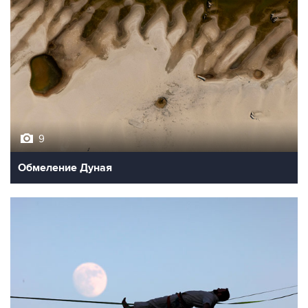
9
Обмеление Дуная