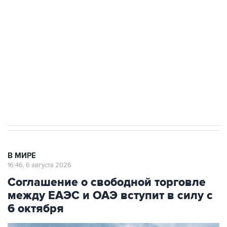
одних руках все службы тыла Минобороны
Как российские медицинские технологии
выходят на мировые рынки
Социальная реклама, АНО «Национальные приоритеты».
ИНН 7725383515 Erid: F7NfYUJCUneVdTRF8PRs
Трамп заявил, что переговоры с Ираном
начнутся в понедельник
В МИРЕ
16:46, 6 августа 2026
Соглашение о свободной торговле
между ЕАЭС и ОАЭ вступит в силу с
6 октября