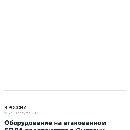
Беспилотные технологии и ИИ на службе у
электросетевых объектов и агрокомплексов
Социальная реклама, АНО «Национальные приоритеты».
ИНН 7725383515 Erid: F7NfYUJCUneVdwcydK6A
Кабмин РФ разрешил до 1 июля 2027 года
импорт, выпуск и обращение бензина Евро 2,
Евро 3, Евро 4
В РОССИИ
14:24, 8 августа 2026
Оборудование на атакованном
БПЛА предприятии в Сызрани
запустят в кратчайшие сроки