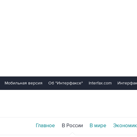
Мобильная версия
Об "Интерфаксе"
Interfax.com
Интерфак
Главное
В России
В мире
Экономик