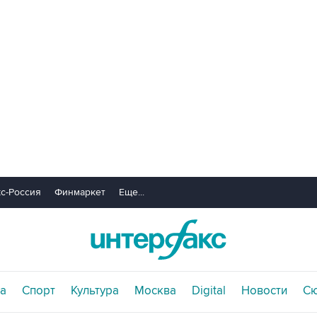
с-Россия
Финмаркет
Еще...
а
Спорт
Культура
Москва
Digital
Новости
С