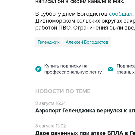
написал он в своем канале в Max.
В субботу днем Богодистов
сообщал
Дивноморском сельских округах закр
работой ПВО. Ограничения были вве
Геленджик
Алексей Богодистов
Купить подписку на
Подписа
профессиональную ленту
главных
НОВОСТИ ПО ТЕМЕ
8 августа 16:34
Аэропорт Геленджика вернулся к шт
8 августа 13:02
Двое раненных при атаке БПЛА в Г