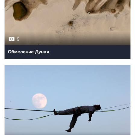
9
Обмеление Дуная