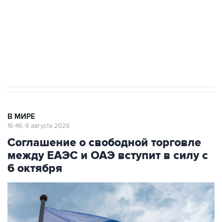
выходят на мировые рынки
Социальная реклама, АНО «Национальные приоритеты».
ИНН 7725383515 Erid: F7NfYUJCUneVdTRF8PRs
Трамп заявил, что переговоры с Ираном
начнутся в понедельник
В МИРЕ
16:46, 6 августа 2026
Соглашение о свободной торговле
между ЕАЭС и ОАЭ вступит в силу с
6 октября