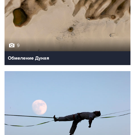
9
Обмеление Дуная