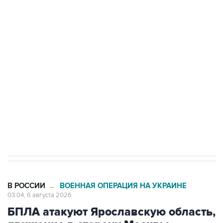
Путин сообщил о решении сосредоточить в
одних руках все службы тыла Минобороны
Как российские медицинские технологии
выходят на мировые рынки
Социальная реклама, АНО «Национальные приоритеты».
ИНН 7725383515 Erid: F7NfYUJCUneVdTRF8PRs
Трамп заявил, что переговоры с Ираном
начнутся в понедельник
В РОССИИ
ВОЕННАЯ ОПЕРАЦИЯ НА УКРАИНЕ
→
03:04, 6 августа 2026
БПЛА атакуют Ярославскую область,