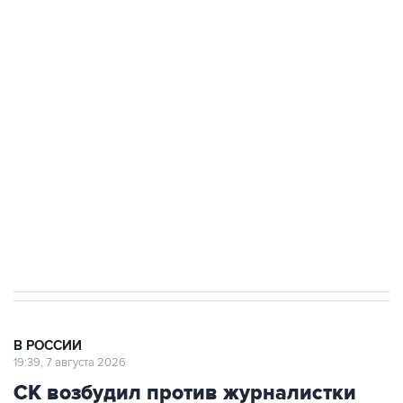
подростков, готовивших теракт на объекте
Росгвардии
Беспилотные технологии и ИИ на службе у
электросетевых объектов и агрокомплексов
Социальная реклама, АНО «Национальные приоритеты».
ИНН 7725383515 Erid: F7NfYUJCUneVdwcydK6A
Аксенов сообщил о четвертом погибшем в
результате атаки ВСУ на Крым
В РОССИИ
19:39, 7 августа 2026
СК возбудил против журналистки
Гордеевой дело о фейках о
российской армии