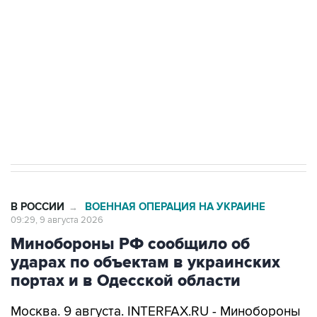
Беспилотные технологии и ИИ на службе у
электросетевых объектов и агрокомплексов
Социальная реклама, АНО «Национальные приоритеты».
ИНН 7725383515 Erid: F7NfYUJCUneVdwcydK6A
Кабмин РФ разрешил до 1 июля 2027 года
импорт, выпуск и обращение бензина Евро 2,
Евро 3, Евро 4
В РОССИИ
ВОЕННАЯ ОПЕРАЦИЯ НА УКРАИНЕ
→
09:29, 9 августа 2026
Минобороны РФ сообщило об
ударах по объектам в украинских
портах и в Одесской области
Москва. 9 августа. INTERFAX.RU - Минобороны