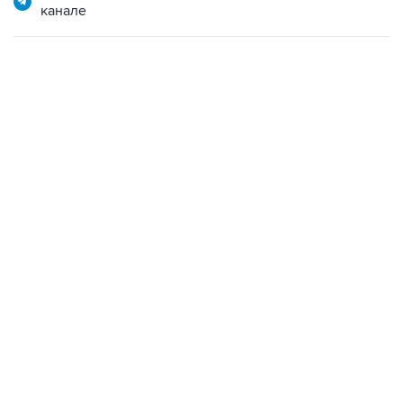
канале
10:40, 9 августа 2026