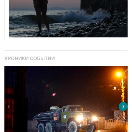
ХРОНИКИ СОБЫТИЙ
❮
❯