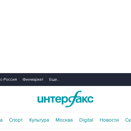
с-Россия
Финмаркет
Еще...
а
Спорт
Культура
Москва
Digital
Новости
С