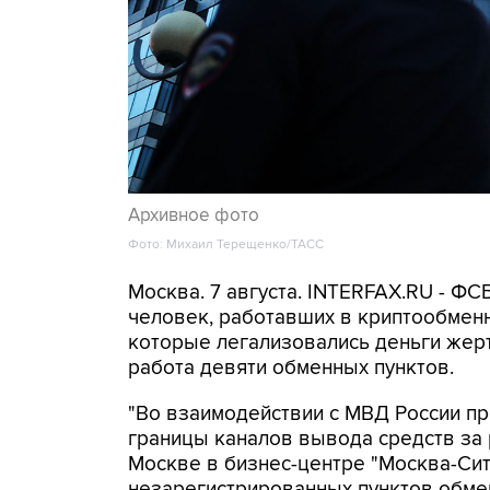
Архивное фото
Фото: Михаил Терещенко/ТАСС
Москва. 7 августа. INTERFAX.RU - Ф
человек, работавших в криптообменн
которые легализовались деньги же
работа девяти обменных пунктов.
"Во взаимодействии с МВД России п
границы каналов вывода средств за
Москве в бизнес-центре "Москва-Си
незарегистрированных пунктов обме