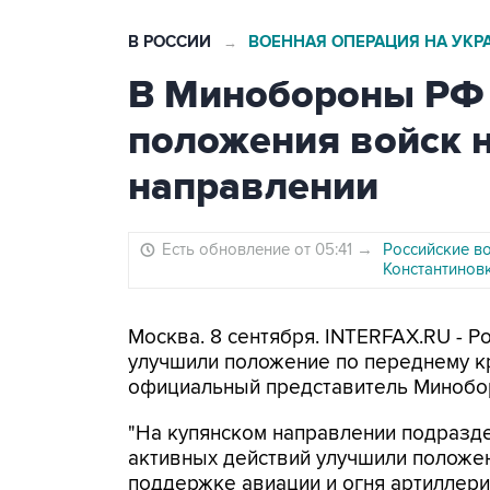
В РОССИИ
ВОЕННАЯ ОПЕРАЦИЯ НА УКР
→
В Минобороны РФ 
положения войск 
направлении
Есть обновление от 05:41
→
Российские в
Константинов
Москва. 8 сентября. INTERFAX.RU - Р
улучшили положение по переднему к
официальный представитель Минобо
"На купянском направлении подразде
активных действий улучшили положен
поддержке авиации и огня артиллери