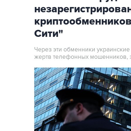
незарегистрирова
криптообменников
Сити"
Через эти обменники украинские
жертв телефонных мошенников, 