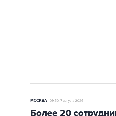
ФСБ сообщила о задержании в 
теракт на объекте Росгвардии
Как российские медицинские т
Социальная реклама, АНО «Национальные приоритеты».
И
Аксенов сообщил о четвертом п
Крым
МОСКВА
09:50, 7 августа 2026
Более 20 сотрудни