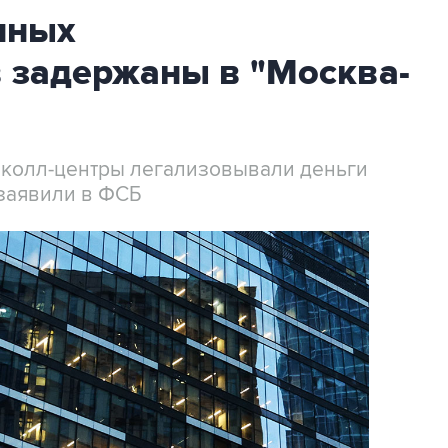
нных
 задержаны в "Москва-
 колл-центры легализовывали деньги
заявили в ФСБ