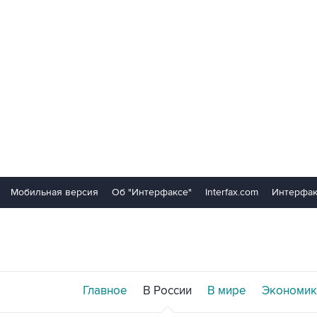
Мобильная версия
Об "Интерфаксе"
Interfax.com
Интерфак
Главное
В России
В мире
Экономик