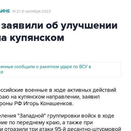
АИНЕ
14:21, 8 сентября 2023
заявили об улучшении
на купянском
оенные сообщили о ракетном ударе по ВСУ в
ке
оссийские военные в ходе активных действий
раю на купянском направлении, заявил
роны РФ Игорь Конашенков.
ления "Западной" группировки войск в ходе
ие по переднему краю, а также при
и отразили три атаки 95-й десантно-штурмовой