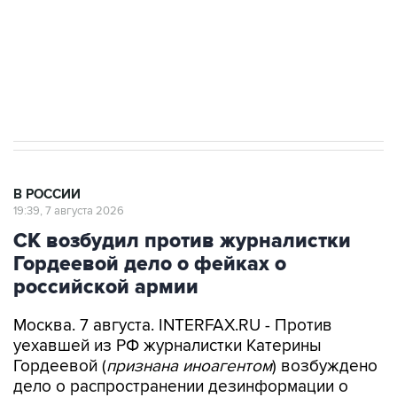
Кабмин РФ разрешил до 1 июля 2027 года
импорт, выпуск и обращение бензина Евро 2,
Евро 3, Евро 4
В РОССИИ
19:39, 7 августа 2026
СК возбудил против журналистки
Гордеевой дело о фейках о
российской армии
Москва. 7 августа. INTERFAX.RU - Против
уехавшей из РФ журналистки Катерины
Гордеевой (
признана иноагентом
) возбуждено
дело о распространении дезинформации о
деятельности российских Вооруженных сил, ее
планируется объявить в розыск, сообщили в