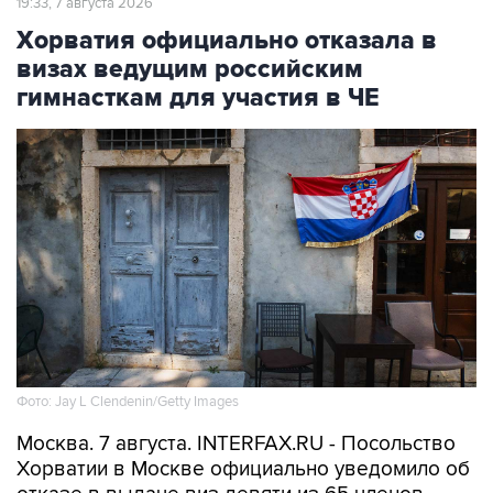
визах ведущим российским
гимнасткам для участия в ЧЕ
Фото: Jay L Clendenin/Getty Images
Москва. 7 августа. INTERFAX.RU - Посольство
Хорватии в Москве официально уведомило об
отказе в выдаче виз девяти из 65 членов
российской делегации по спортивной