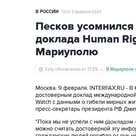
В РОССИИ
13:01, 9 февраля 2024
Песков усомнился 
доклада Human Rig
Мариуполю
Есть обновление от 17:29
→
В Мариуполе 
Москва. 9 февраля. INTERFAX.RU - В 
достоверным доклад международной 
Watch с данными о гибели мирных жи
пресс-секретарь президента РФ Дми
"Пока мы не успели с ним
(докладом 
можно считать достоверной эту инфор
гражданских людей погибло от рук н