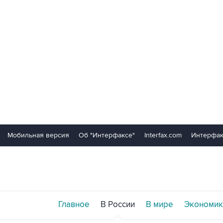
Мобильная версия
Об "Интерфаксе"
Interfax.com
Интерфак
Главное
В России
В мире
Экономик