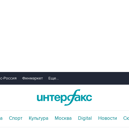
с-Россия
Финмаркет
Еще...
а
Спорт
Культура
Москва
Digital
Новости
С