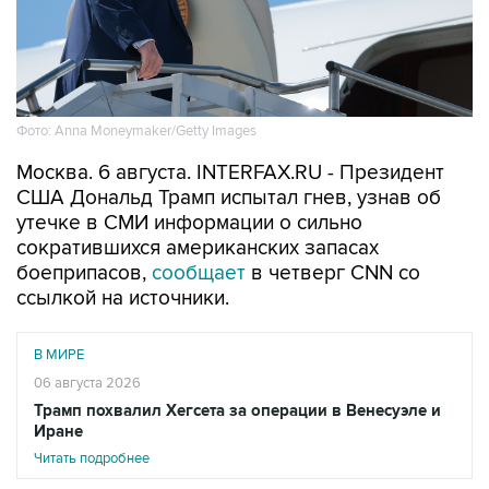
Фото: Anna Moneymaker/Getty Images
Москва. 6 августа. INTERFAX.RU - Президент
США Дональд Трамп испытал гнев, узнав об
утечке в СМИ информации о сильно
сократившихся американских запасах
боеприпасов,
сообщает
в четверг CNN со
ссылкой на источники.
В МИРЕ
06 августа 2026
Трамп похвалил Хегсета за операции в Венесуэле и
Иране
Читать подробнее