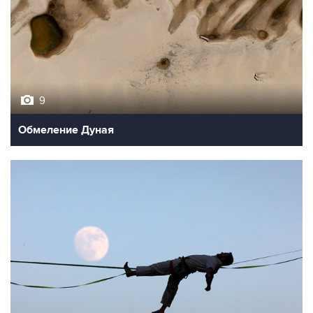
9
Обмеление Дуная