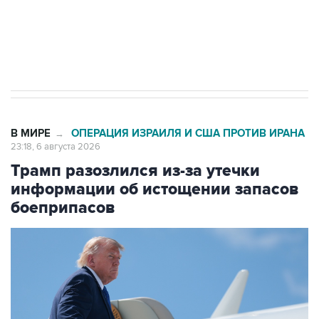
ИНН 7725383515 Erid: F7NfYUJCUneVdTRF8PRs
Аксенов сообщил о четвертом погибшем в
результате атаки ВСУ на Крым
В МИРЕ
ОПЕРАЦИЯ ИЗРАИЛЯ И США ПРОТИВ ИРАНА
→
23:18, 6 августа 2026
Трамп разозлился из-за утечки
информации об истощении запасов
боеприпасов