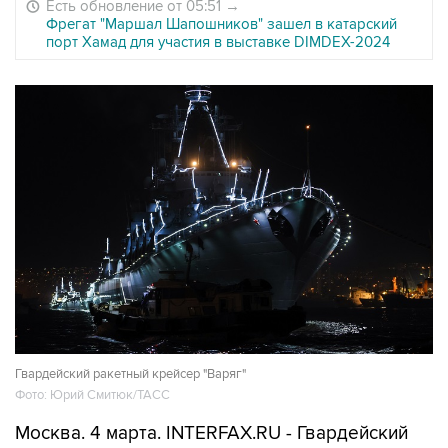
Есть обновление от 05:51
→
Фрегат "Маршал Шапошников" зашел в катарский
порт Хамад для участия в выставке DIMDEX-2024
Гвардейский ракетный крейсер "Варяг"
Фото: Юрий Смитюк/ТАСС
Москва. 4 марта. INTERFAX.RU - Гвардейский