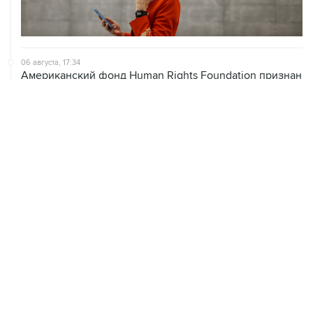
06 августа, 17:34
Американский фонд Human Rights Foundation признан
нежелательным в РФ
06 августа, 17:16
Москва не получала от Еревана официальных
обращений о прекращении концессии Южно-
Кавказской железной дороги
06 августа, 17:03
Пострадавшие от атак на Wildberries селлеры могут
получить отсрочки по налогам