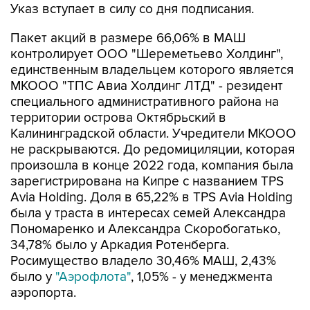
Указ вступает в силу со дня подписания.
Пакет акций в размере 66,06% в МАШ
контролирует ООО "Шереметьево Холдинг",
единственным владельцем которого является
МКООО "ТПС Авиа Холдинг ЛТД" - резидент
специального административного района на
территории острова Октябрьский в
Калининградской области. Учредители МКООО
не раскрываются. До редомициляции, которая
произошла в конце 2022 года, компания была
зарегистрирована на Кипре с названием TPS
Avia Holding. Доля в 65,22% в TPS Avia Holding
была у траста в интересах семей Александра
Пономаренко и Александра Скоробогатько,
34,78% было у Аркадия Ротенберга.
Росимущество владело 30,46% МАШ, 2,43%
было у
"Аэрофлота"
, 1,05% - у менеджмента
аэропорта.