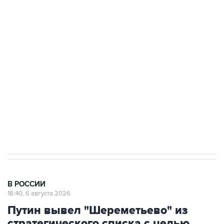
ФСБ сообщила о задержании в Приморье
подростков, готовивших теракт на объекте
Росгвардии
Как российские медицинские технологии
выходят на мировые рынки
Социальная реклама, АНО «Национальные приоритеты».
ИНН 7725383515 Erid: F7NfYUJCUneVdTRF8PRs
Аксенов сообщил о четвертом погибшем в
результате атаки ВСУ на Крым
В РОССИИ
18:40, 6 августа 2026
Путин вывел "Шереметьево" из
стратегического списка с целью