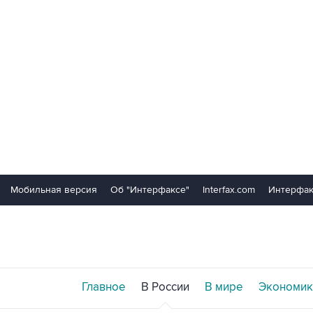
Мобильная версия
Об "Интерфаксе"
Interfax.com
Интерфак
Главное
В России
В мире
Экономик