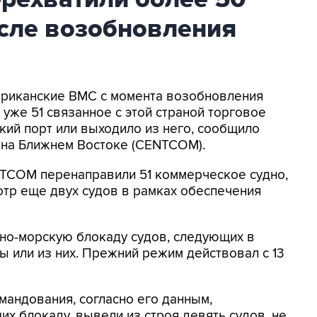
осле возобновления
мериканские ВМС с момента возобновления
уже 51 связанное с этой страной торговое
кий порт или выходило из него, сообщило
на Ближнем Востоке (CENTCOM).
NTCOM перенаправили 51 коммерческое судно,
отр еще двух судов в рамках обеспечения
о-морскую блокаду судов, следующих в
 или из них. Прежний режим действовал с 13
мандования, согласно его данным,
х блокаду, вывели из строя девять судов, не