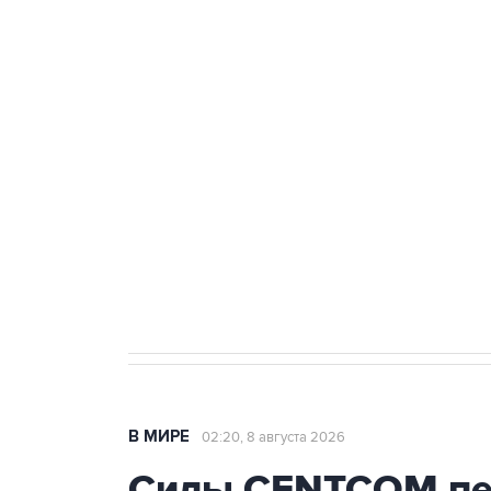
ФСБ сообщила о задержании в 
теракт на объекте Росгвардии
Беспилотные технологии и ИИ н
агрокомплексов
Социальная реклама, АНО «Национальные приоритеты».
И
Кабмин РФ разрешил до 1 июля 
бензина Евро 2, Евро 3, Евро 4
В МИРЕ
02:20, 8 августа 2026
Силы CENTCOM пер