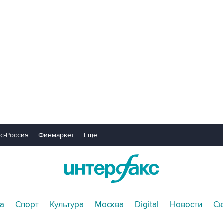
с-Россия
Финмаркет
Еще...
а
Спорт
Культура
Москва
Digital
Новости
С