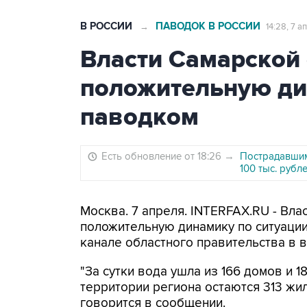
В РОССИИ
ПАВОДОК В РОССИИ
→
14:28, 7 
Власти Самарской
положительную ди
паводком
Есть обновление от 18:26
→
Пострадавшим
100 тыс. рубл
Москва. 7 апреля. INTERFAX.RU - Вл
положительную динамику по ситуации
канале областного правительства в 
"За сутки вода ушла из 166 домов и 
территории региона остаются 313 жил
говорится в сообщении.