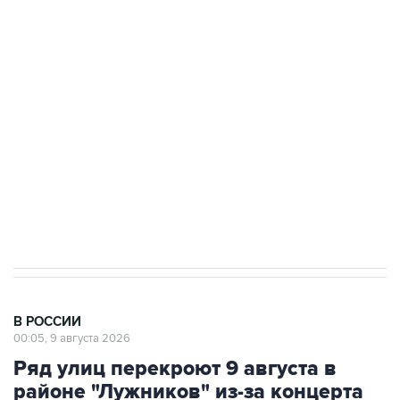
Промышленное предприятие в Самарской
области подверглось атаке БПЛА
Беспилотные технологии и ИИ на службе у
электросетевых объектов и агрокомплексов
Социальная реклама, АНО «Национальные приоритеты».
ИНН 7725383515 Erid: F7NfYUJCUneVdwcydK6A
Кабмин РФ разрешил до 1 июля 2027 года
импорт, выпуск и обращение бензина Евро 2,
Евро 3, Евро 4
В РОССИИ
00:05, 9 августа 2026
Ряд улиц перекроют 9 августа в
районе "Лужников" из-за концерта