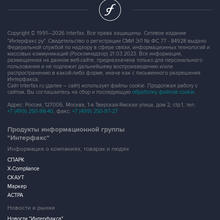
Copyright © 1991—2026 Interfax. Все права защищены. Сетевое издание
"Интерфакс.ру". Свидетельство о регистрации СМИ ЭЛ № ФС 77 - 84928 выдано
Федеральной службой по надзору в сфере связи, информационных технологий и
массовых коммуникаций (Роскомнадзор) 21.03.2023. Вся информация,
размещенная на данном веб-сайте, предназначена только для персонального
пользования и не подлежит дальнейшему воспроизведению и/или
распространению в какой-либо форме, иначе как с письменного разрешения
Интерфакса.
Сайт Interfax.ru (далее – сайт) использует файлы cookie. Продолжая работу с
сайтом, Вы соглашаетесь на сбор и последующую
обработку файлов cookie
.
Адрес: Россия, 127006, Москва, 1-я Тверская-Ямская улица, дом 2, стр.1, тел.:
+7 (499) 250-98-40
, факс:
+7 (499) 250-97-27
Продукты информационной группы
"Интерфакс"
Информация о компаниях, товарах и людях
СПАРК
X-Compliance
СКАУТ
Маркер
АСТРА
Новости и рынки
Новости "Интерфакса"