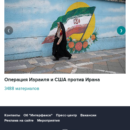
❮
❯
В
Операция Израиля и США против Ирана
1
3488 материалов
Контакты
Об "Интерфаксе"
Пресс-центр
Вакансии
Реклама на сайте
Мероприятия