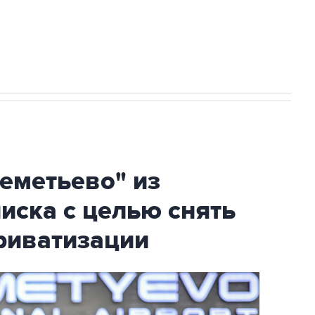
огибшем в результате атаки ВСУ на
еметьево" из
писка с целью снять
риватизации