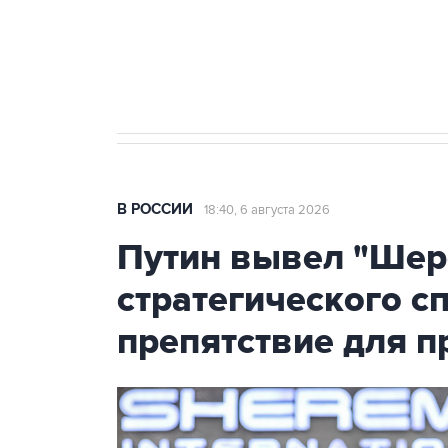
Аксенов сообщил о четвертом п
Крым
В РОССИИ
18:40, 6 августа 2026
Путин вывел "Шер
стратегического с
препятствие для п