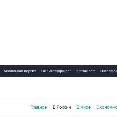
Мобильная версия
Об "Интерфаксе"
Interfax.com
Интерфак
Главное
В России
В мире
Экономик