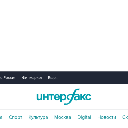
с-Россия
Финмаркет
Еще...
а
Спорт
Культура
Москва
Digital
Новости
С