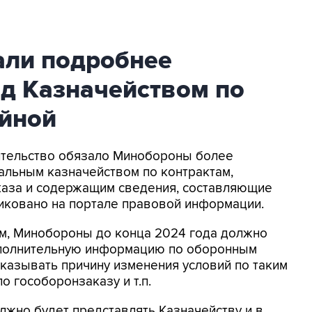
ли подробнее
ед Казначейством по
айной
вительство обязало Минобороны более
альным казначейством по контрактам,
аза и содержащим сведения, составляющие
ликовано на портале правовой информации.
ем, Минобороны до конца 2024 года должно
ополнительную информацию по оборонным
 указывать причину изменения условий по таким
о гособоронзаказу и т.п.
жно будет представлять Казначейству и в