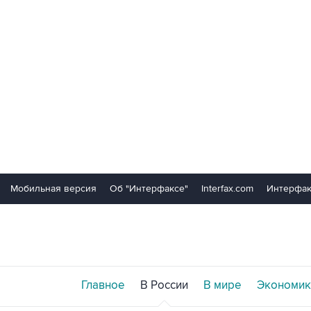
Мобильная версия
Об "Интерфаксе"
Interfax.com
Интерфак
Главное
В России
В мире
Экономик