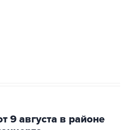
а службе у электросетевых объектов и
НН 7725383515 Erid: F7NfYUJCUneVdwcydK6A
2027 года импорт, выпуск и обращение
т 9 августа в районе