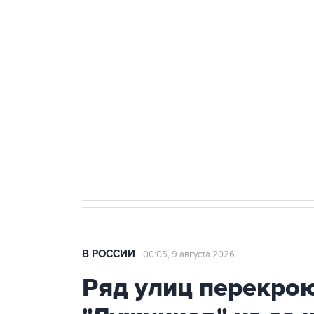
БПЛА
Беспилотные технологии и ИИ н
агрокомплексов
Социальная реклама, АНО «Национальные приоритеты».
И
Кабмин РФ разрешил до 1 июля 
бензина Евро 2, Евро 3, Евро 4
В РОССИИ
00:05, 9 августа 2026
Ряд улиц перекрою