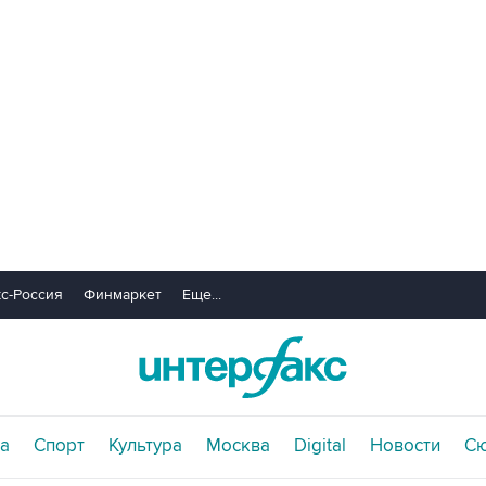
с-Россия
Финмаркет
Еще...
а
Спорт
Культура
Москва
Digital
Новости
С